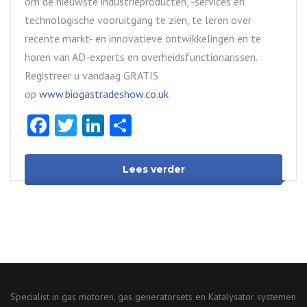
om de nieuwste industrieproducten, -services en
technologische vooruitgang te zien, te leren over
recente markt- en innovatieve ontwikkelingen en te
horen van AD-experts en overheidsfunctionarissen.
Registreer u vandaag GRATIS
op
www.biogastradeshow.co.uk
Facebook
Twitter
LinkedIn
Delen
Lees verder
Specialist in gas motoren, gas generatorsets en Katalysator systemen