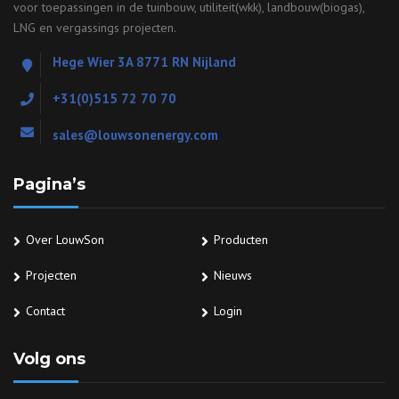
voor toepassingen in de tuinbouw, utiliteit(wkk), landbouw(biogas),
LNG en vergassings projecten.
Hege Wier 3A 8771 RN Nijland
+31(0)515 72 70 70
sales@louwsonenergy.com
Pagina’s
Over LouwSon
Producten
Projecten
Nieuws
Contact
Login
Volg ons