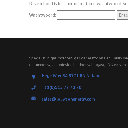
Deze inhoud is beschermd met een wachtwoord. Voer
Wachtwoord:
Specialist in gas motoren, gas generatorsets en Katalysa
de tuinbouw, utiliteit(wkk), landbouw(biogas), LNG en verg
Hege Wier 3A 8771 RN Nijland
+31(0)515 72 70 70
sales@louwsonenergy.com