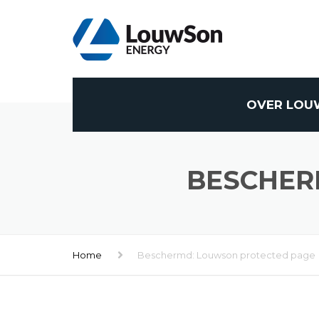
OVER LOU
BESCHER
Home
Beschermd: Louwson protected page