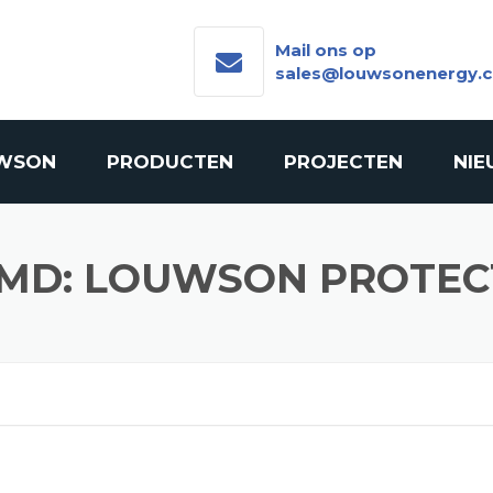
Mail ons op
sales@louwsonenergy.
WSON
PRODUCTEN
PROJECTEN
NI
MOTOREN
MD: LOUWSON PROTEC
GENERATOR SETS
ONDERDELEN
REVISIE
COMPONENTEN
KATALYSAT
VERGASSER
GAS BLOWE