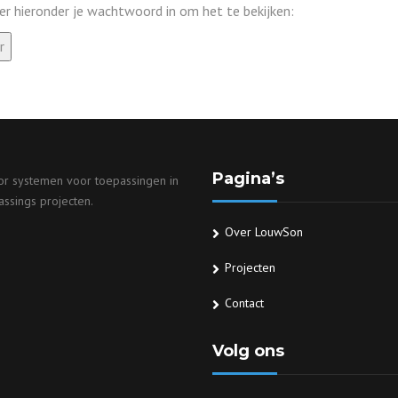
 hieronder je wachtwoord in om het te bekijken:
GEBRUIKTE GAS
MOTOREN
Pagina’s
tor systemen voor toepassingen in
assings projecten.
Over LouwSon
Projecten
Contact
Volg ons