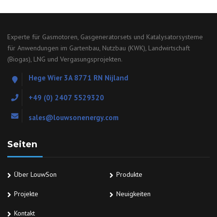
Experte für Gasmotoren, Gasgeneratorsets und Katalysatorsysteme
für Anwendungen im Gartenbau, Nutzbau (KWK), Landwirtschaft
(Biogas), LNG und Vergasungsprojekten.
Hege Wier 3A 8771 RN Nijland
+49 (0) 2407 5529320
sales@louwsonenergy.com
Seiten
Über LouwSon
Produkte
Projekte
Neuigkeiten
Kontakt