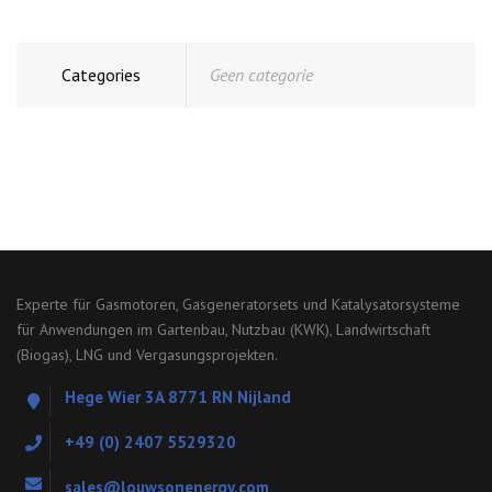
Categories
Geen categorie
Experte für Gasmotoren, Gasgeneratorsets und Katalysatorsysteme
für Anwendungen im Gartenbau, Nutzbau (KWK), Landwirtschaft
(Biogas), LNG und Vergasungsprojekten.
Hege Wier 3A 8771 RN Nijland
+49 (0) 2407 5529320
sales@louwsonenergy.com