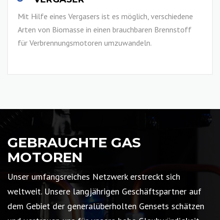
Mit Hilfe eines Vergasers ist es möglich, verschiedene
Arten von Biomasse in einen brauchbaren Brennstoff
für Verbrennungsmotoren umzuwandeln.
LESEN SIE MEHR
GEBRAUCHTE GAS
MOTOREN
Unser umfangsreiches Netzwerk erstreckt sich
weltweit. Unsere langjährigen Geschäftspartner auf
dem Gebiet der generalüberholten Gensets schätzen