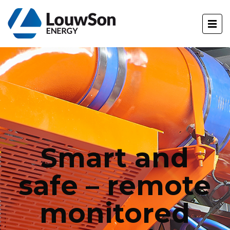
Smart and
safe – remote
monitored